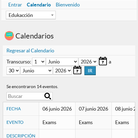
Entrar
Calendario
Bienvenido
I
Edukacción
n
s
t
Calendarios
i
t
Regresar al Calendario
u
c
Día
Mes
Año
Transcurso:
a
i
Día
Mes
ó
Año
n
Se encontraron 14 eventos.
B
u
s
06 junio 2026
07 junio 2026
08 junio 
FECHA
c
a
Exams
Exams
Exams
EVENTO
r
DESCRIPCIÓN