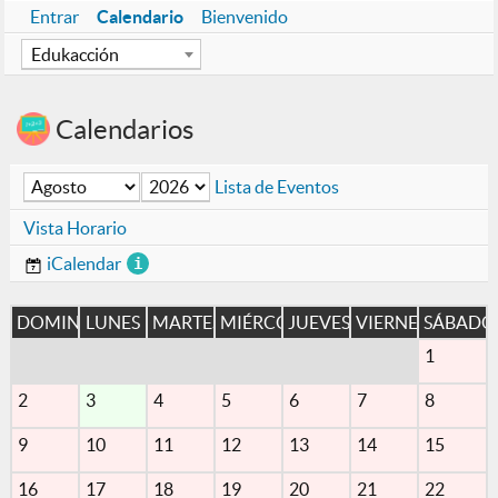
Entrar
Calendario
Bienvenido
I
Edukacción
n
s
t
Calendarios
i
t
Mes
Año
u
Lista de Eventos
c
Vista Horario
i
ó
iCalendar
n
DOMINGO
LUNES
MARTES
MIÉRCOLES
JUEVES
VIERNES
SÁBADO
1
2
3
4
5
6
7
8
9
10
11
12
13
14
15
16
17
18
19
20
21
22