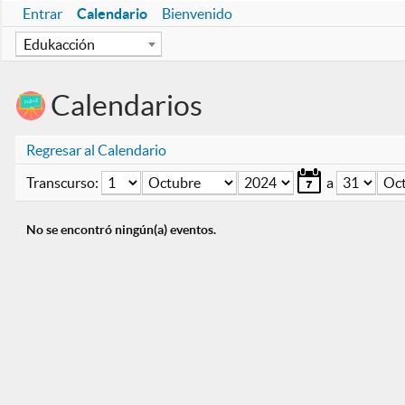
Entrar
Calendario
Bienvenido
I
Edukacción
n
s
t
Calendarios
i
t
u
Regresar al Calendario
c
Día
Mes
Año
Día
Transcurso:
a
i
ó
n
No se encontró ningún(a) eventos.